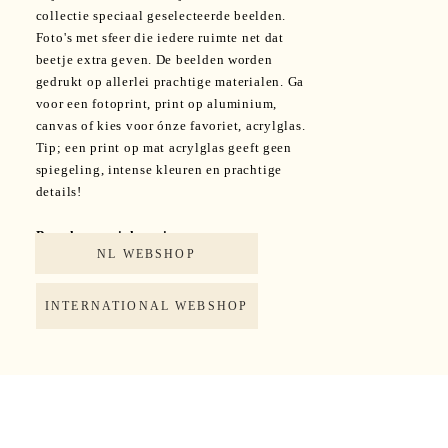
collectie speciaal geselecteerde beelden.
Maecenas
Foto's met sfeer die iedere ruimte net dat
faucibus
beetje extra geven. De beelden worden
gedrukt op allerlei prachtige materialen. Ga
mollis
voor een fotoprint, print op aluminium,
interdum.
canvas of kies voor ónze favoriet, acrylglas.
Tip; een print op mat acrylglas geeft geen
Maecenas
spiegeling, intense kleuren en prachtige
details!
faucibus
mollis
Bestel een unieke print:
NL WEBSHOP
interdum.
Etiam porta
INTERNATIONAL WEBSHOP
sem
malesuada
magna
mollis