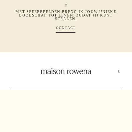
MET SFEERBEELDEN BRENG IK JOUW UNIEKE
BOODSCHAP TOT LEVEN, ZODAT JIJ KUNT
STRALEN.
CONTACT
Dolor
Tristique
COMMERCIAL
Nullam
PORTRAIT
quis risus
ABOUT
eget urna