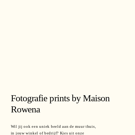
PORTFOLIO
mollis
PRINTSHOP
ornare vel
eu leo.
Aenean
lacinia
bibendum
nulla sed
consectetur.
Aenean
Fotografie prints by Maison
lacinia
Rowena
bibendum
nulla sed
Wil jij ook een uniek beeld aan de muur thuis,
consectetur.
in jouw winkel of bedrijf? Kies uit onze